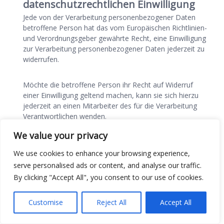
datenschutzrechtlichen Einwilligung
Jede von der Verarbeitung personenbezogener Daten
betroffene Person hat das vom Europäischen Richtlinien-
und Verordnungsgeber gewährte Recht, eine Einwilligung
zur Verarbeitung personenbezogener Daten jederzeit zu
widerrufen.
Möchte die betroffene Person ihr Recht auf Widerruf
einer Einwilligung geltend machen, kann sie sich hierzu
jederzeit an einen Mitarbeiter des für die Verarbeitung
Verantwortlichen wenden.
We value your privacy
7. Datenschutzbestimmungen zu Einsatz
We use cookies to enhance your browsing experience,
und Verwendung von Jetpack für
serve personalised ads or content, and analyse our traffic.
WordPress
By clicking "Accept All", you consent to our use of cookies.
Der für die Verarbeitung Verantwortliche hat auf dieser
Internetseite Jetpack integriert. Jetpack ist ein WordPress-
Customise
Reject All
Accept All
Plug-In, welches dem Betreiber einer Internetseite, die auf
WordPress aufbaut, zusätzliche Funktionen bietet. Jetpack