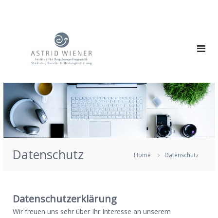
S
k
i
p
t
o
c
o
n
t
e
n
t
Datenschutz
Home
Datenschutz
Datenschutzerklärung
Wir freuen uns sehr über Ihr Interesse an unserem